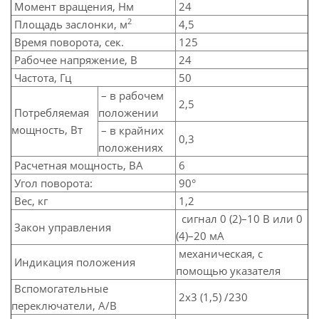
Момент вращения, Нм
24
2
Площадь заслонки, м
4,5
Время поворота, сек.
125
Рабочее напряжение, В
24
Частота, Гц
50
– в рабочем
2,5
Потребляемая
положении
мощность, Вт
– в крайних
0,3
положениях
Расчетная мощность, ВА
6
Угол поворота:
90°
Вес, кг
1,2
сигнал 0 (2)–10 В или 0
Закон управления
(4)–20 мA
механическая, с
Индикация положения
помощью указателя
Вспомогательные
2х3 (1,5) /230
переключатели, А/В