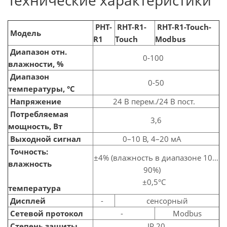
Технические характеристики
PHT-
RHT
-R1-
RHT-R1-Touch-
Модель
R1
Touch
Modbus
Диапазон отн.
0-100
влажности, %
Диапазон
0-50
температуры, °С
Напряжение
24 В перем./24 В пост.
Потребляемая
3,6
мощность, Вт
Выходной сигнал
0–10 В, 4–20 мА
Точность:
±4% (влажность в диапазоне 10…
влажность
90%)
±0,5°С
температура
Дисплей
-
сенсорный
Сетевой протокол
-
Modbus
Степень защиты
IP 20