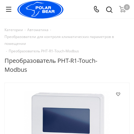
0
Категории
-
Автоматика
-
Преобразователи для контроля климатических параметров в
помещении
-
Преобразователь PHT-R1-Touch-Modbus
Преобразователь PHT-R1-Touch-
Modbus