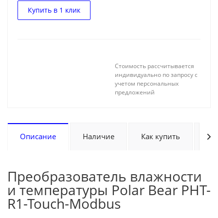
Купить в 1 клик
Стоимость рассчитывается
индивидуально по запросу с
учетом персональных
предложений
Описание
Наличие
Как купить
Оп
Преобразователь влажности
и температуры Polar Bear PHT-
R1-Touch-Modbus