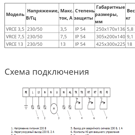
Габаритные
Напряжение,
Макс.
Степень
Вес
Модель
размеры,
В/Гц
ток, А
защиты
кг
мм
VRCE 3,5
230/50
3,5
IP 54
250x170x136
5,8
VRCE 7,5
230/50
7,5
IP 54
305x200x140
9,1
VRCE 13
230/50
13
IP 54
425x300x225
18
Схема подключения