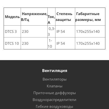
Напряжение,
Степень
Габаритные
Модель
Ток,
В/Гц
защиты
размеры, мм
А
0,3-
DTCS 3
230
IP 54
170x255x140
3
1-
DTCS 10
230
IP 54
170x255x140
10
Вентиляция
Вентиляторы
Клапаны
Приточные диффузоры
Воздухораспределители
Гибкие воздуховоды