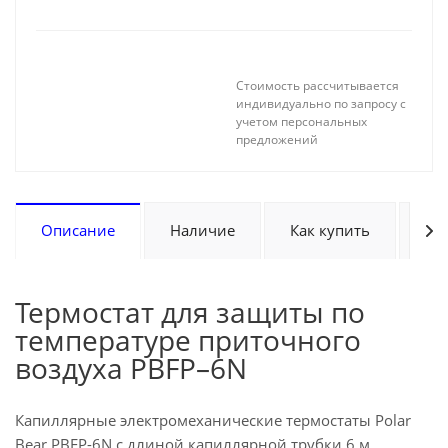
Стоимость рассчитывается
индивидуально по запросу с
учетом персональных
предложений
Описание
Наличие
Как купить
Оп
Термостат для защиты по
температуре приточного
воздуха PBFP–6N
Капиллярные электромеханические термостаты Polar
Bear PBFP-6N с длиной капиллярной трубки 6 м