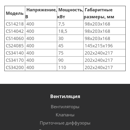
Напряжение,
Мощность,
Габаритные
Модель
В
кВт
размеры, мм
CS14218
400
7,5
98x203x168
CS14042
400
18,5
98x203x168
CS14060
400
30
98x203x168
CS24085
400
45
145x215x196
CS34140
400
75
202x240x217
CS34170
400
90
202x240x217
CS34200
400
110
202x240x217
Вентиляция
Вентиляторы
Клапаны
Приточные диффузоры