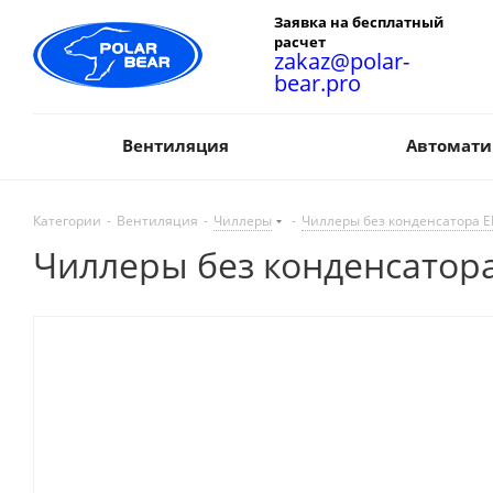
Заявка на бесплатный
расчет
zakaz@polar-
bear.pro
Вентиляция
Автомати
Категории
-
Вентиляция
-
Чиллеры
-
Чиллеры без конденсатора 
Чиллеры без конденсатора