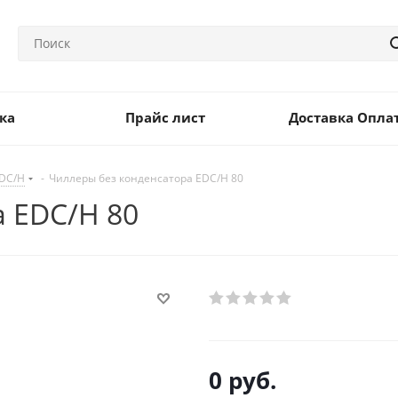
ка
Прайс лист
Доставка Опла
EDC/H
-
Чиллеры без конденсатора EDC/H 80
 EDC/H 80
0
руб.