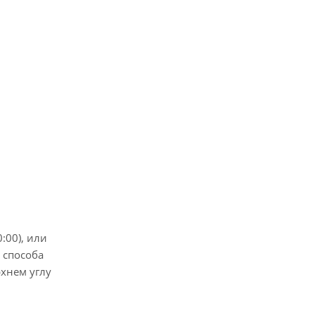
0:00), или
 способа
рхнем углу