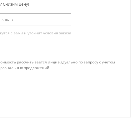
 Снизим цену!
 заказ
тся с вами и уточнят условия заказа
тоимость рассчитывается индивидуально по запросу с учетом
ерсональных предложений