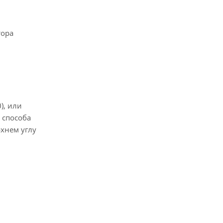
тора
0), или
 способа
рхнем углу