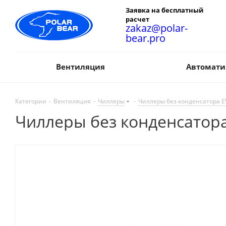
Заявка на бесплатный
расчет
zakaz@polar-
bear.pro
Вентиляция
Автомати
Категории
-
Вентиляция
-
Чиллеры
-
Чиллеры без конденсатора E
Чиллеры без конденсатора