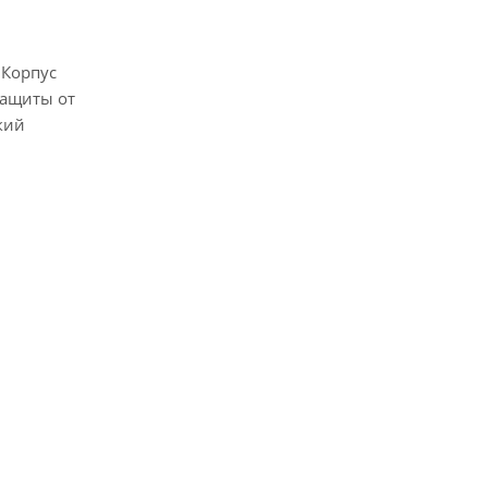
 Корпус
защиты от
кий