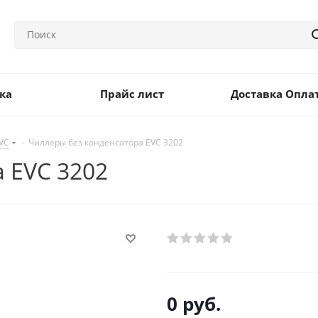
ка
Прайс лист
Доставка Опла
VC
-
Чиллеры без конденсатора EVC 3202
 EVC 3202
0
руб.