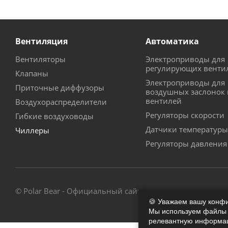
Вентиляция
Автоматика
Вентиляторы
Электроприводы для
регулирующих венти
Клапаны
Электроприводы для
Приточные диффузоры
воздушных заслонок 
вентилей
Воздухораспределители
Регуляторы скорости
Гибкие воздуховоды
Датчики температуры
Чиллеры
Регуляторы давления
© Polar Bear - Официальный сайт - магазин
🍪 Уважаем вашу конф
Мы используем файлы c
релевантную информаци