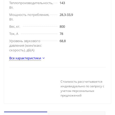
Теплопроизводительность,
143
Вт.
Мощность потребления,
28,3-33,9
Вт.
Вес, кг.
800
Ток, А
78
Уровень звукового
68,8
давления (мин/макс
скорость), дБ(A)
Все характеристики
Стоимость рассчитывается
индивидуально по запросу с
учетом персональных
предложений