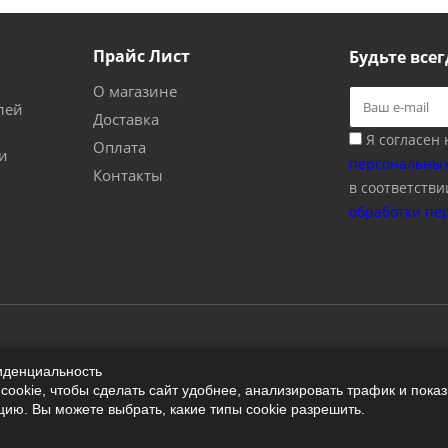
Прайс Лист
Будьте всег
О магазине
лей
Доставка
Я согласен
Оплата
и
персональных
Контакты
в соответстви
обработки пе
иденциальность
ookie, чтобы сделать сайт удобнее, анализировать трафик и пока
ю. Вы можете выбрать, какие типы cookie разрешить.
ьных данных
Согласие на обработку персональных данных
Согла