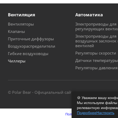
Вентиляция
Автоматика
Вентиляторы
Электроприводы для
регулирующих венти
Клапаны
Электроприводы для
Приточные диффузоры
воздушных заслонок 
вентилей
Воздухораспределители
Регуляторы скорости
Гибкие воздуховоды
Датчики температуры
Чиллеры
Регуляторы давления
© Polar Bear - Официальный сайт - магазин
🍪 Уважаем вашу конф
Мы используем файлы c
релевантную информаци
Подробнее
Настроить
Политика обработки персонал