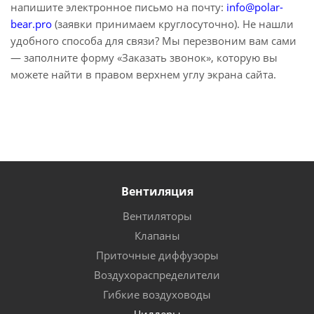
напишите электронное письмо на почту:
info@polar-
bear.pro
(заявки принимаем круглосуточно). Не нашли
удобного способа для связи? Мы перезвоним вам сами
— заполните форму «Заказать звонок», которую вы
можете найти в правом верхнем углу экрана сайта.
Вентиляция
Вентиляторы
Клапаны
Приточные диффузоры
Воздухораспределители
Гибкие воздуховоды