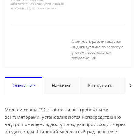
обязательно свяжутся с вами
и уточнят условия заказа
Стоимость рассчитывается
индивидуально по запросу с
учетом персональных
предложений
Описание
Наличие
Как купить
Оп
Модели серии CSC снабжены центробежными
вентиляторами. устанавливаются непосредственно
внутри помещения, доступ воздуха происходит через
воздуховоды. Широкий модельный ряд позволяет