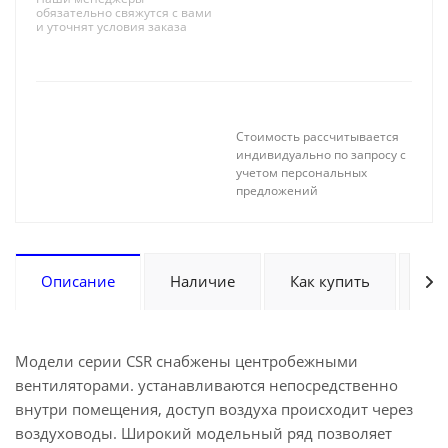
обязательно свяжутся с вами
и уточнят условия заказа
Стоимость рассчитывается
индивидуально по запросу с
учетом персональных
предложений
Описание
Наличие
Как купить
Оп
Модели серии CSR снабжены центробежными
вентиляторами. устанавливаются непосредственно
внутри помещения, доступ воздуха происходит через
воздуховоды. Широкий модельный ряд позволяет