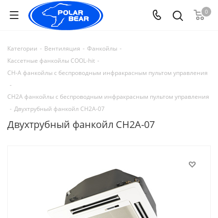
0
Категории
-
Вентиляция
-
Фанкойлы
-
Кассетные фанкойлы COOL-hit
-
CH-A фанкойлы с беспроводным инфракрасным пультом управления
-
CH2A фанкойлы с беспроводным инфракрасным пультом управления
-
Двухтрубный фанкойл СH2А-07
Двухтрубный фанкойл СH2А-07