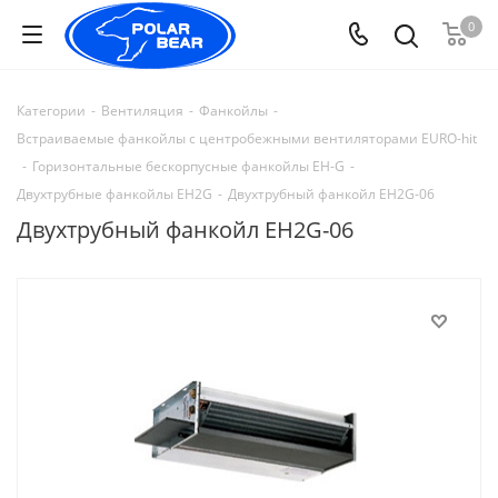
0
Категории
-
Вентиляция
-
Фанкойлы
-
Встраиваемые фанкойлы с центробежными вентиляторами EURO-hit
-
Горизонтальные бескорпусные фанкойлы EH-G
-
Двухтрубные фанкойлы EH2G
-
Двухтрубный фанкойл EH2G-06
Двухтрубный фанкойл EH2G-06