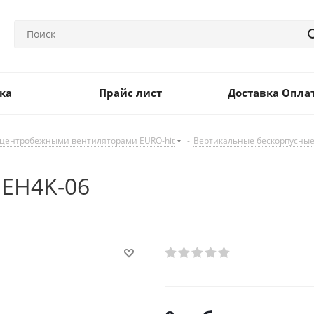
ка
Прайс лист
Доставка Опла
 центробежными вентиляторами EURO-hit
-
Вертикальные бескорпусные
 EH4K-06