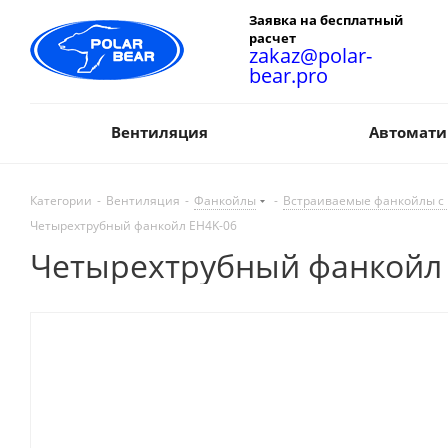
Заявка на бесплатный
расчет
zakaz@polar-
bear.pro
Вентиляция
Автомати
Категории
-
Вентиляция
-
Фанкойлы
-
Встраиваемые фанкойлы с
Четырехтрубный фанкойл EH4K-06
Четырехтрубный фанкойл