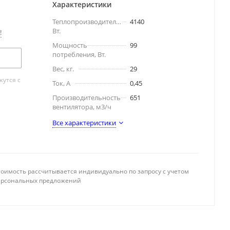
Характеристики
Теплопроизводительность,
4140
Вт.
!
Мощность
99
потребления, Вт.
Вес, кг.
29
утся с
Ток, А
0,45
Производительность
651
вентилятора, м3/ч
Все характеристики
тоимость рассчитывается индивидуально по запросу с учетом
ерсональных предложений