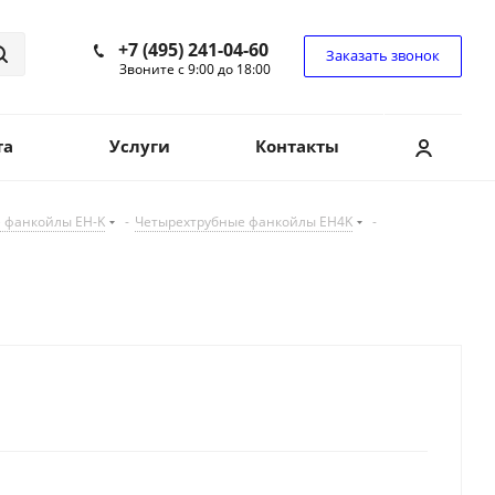
+7 (495) 241-04-60
Заказать звонок
Звоните с 9:00 до 18:00
та
Услуги
Контакты
 фанкойлы EH-K
-
Четырехтрубные фанкойлы EH4K
-