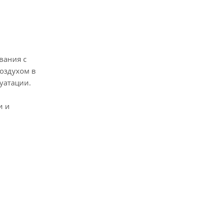
вания с
оздухом в
уатации.
и и