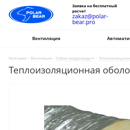
Заявка на бесплатный
расчет
zakaz@polar-
bear.pro
Вентиляция
Автомати
Категории
-
Вентиляция
-
Гибкие воздуховоды
-
Теплоизоляцион
Теплоизоляционная обол