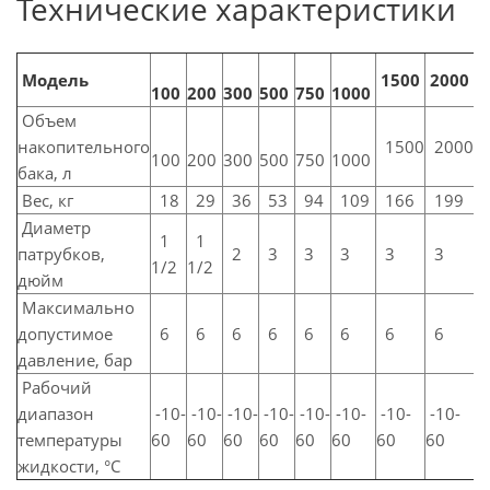
Технические характеристики
Модель
15
00
2000
2
100
200
300
500
750
1000
Объем
накопительного
1500
2000
2
100
200
300
500
750
1000
бака, л
Вес, кг
18
29
36
53
94
109
166
199
2
Диаметр
1
1
патрубков,
2
3
3
3
3
3
1/2
1/2
дюйм
Максимально
допустимое
6
6
6
6
6
6
6
6
давление, бар
Рабочий
диапазон
-10-
-10-
-10-
-10-
-10-
-10-
-10-
-10-
-
температуры
60
60
60
60
60
60
60
60
6
жидкости, °C