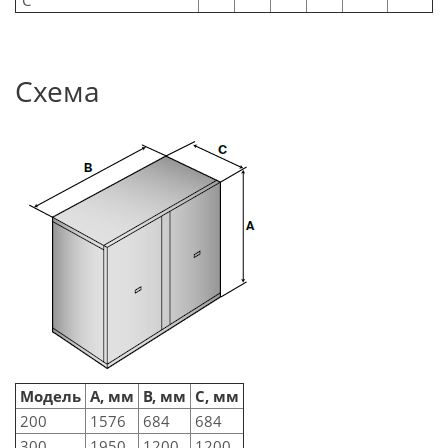
°C
Схема
Модель
А, мм
В, мм
С, мм
200
1576
684
684
300
1950
1200
1200