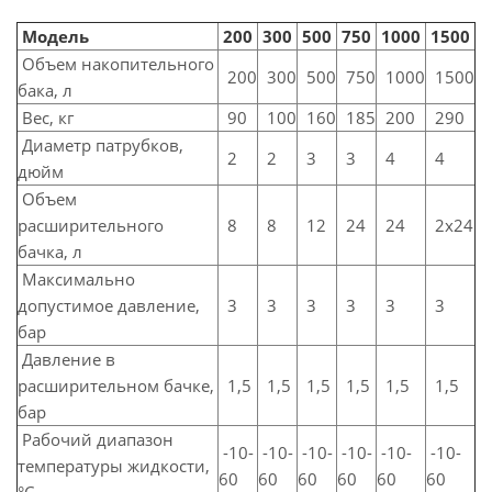
Модель
200
300
500
750
1000
1500
Объем накопительного
200
300
500
750
1000
1500
бака, л
Вес, кг
90
100
160
185
200
290
Диаметр патрубков,
2
2
3
3
4
4
дюйм
Объем
расширительного
8
8
12
24
24
2x24
бачка, л
Максимально
допустимое давление,
3
3
3
3
3
3
бар
Давление в
расширительном бачке,
1,5
1,5
1,5
1,5
1,5
1,5
бар
Рабочий диапазон
-10-
-10-
-10-
-10-
-10-
-10-
температуры жидкости,
60
60
60
60
60
60