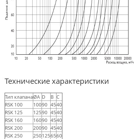
Технические характеристики
Тип клапана
ØА
D
В
С
RSK 100
100
90
45
40
RSK 125
125
90
45
40
RSK 160
160
90
45
40
RSK 200
200
90
45
40
RSK 250
250
125
65
60