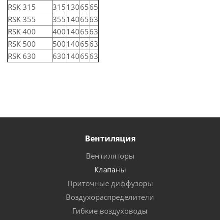
RSK 315
315
130
65
65
RSK 355
355
140
65
63
RSK 400
400
140
65
63
RSK 500
500
140
65
63
RSK 630
630
140
65
63
Вентиляция
Вентиляторы
Клапаны
Приточные диффузоры
Воздухораспределители
Гибкие воздуховоды