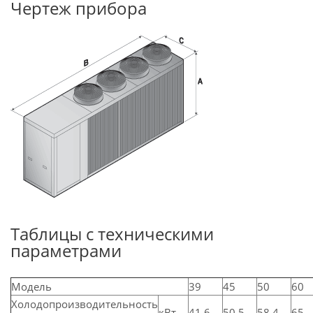
Чертеж прибора
Таблицы с техническими
параметрами
Модель
39
45
50
60
Холодопроизводительность
кВт
41,6
50,5
58,4
65