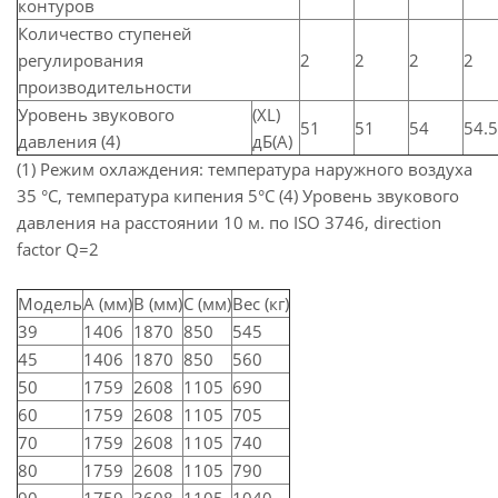
контуров
Количество ступеней
регулирования
2
2
2
2
производительности
Уровень звукового
(XL)
51
51
54
54.5
давления (4)
дБ(A)
(1) Режим охлаждения: температура наружного воздуха
35 °C, температура кипения 5°C (4) Уровень звукового
давления на расстоянии 10 м. по ISO 3746, direction
factor Q=2
Модель
A (мм)
B (мм)
C (мм)
Вес (кг)
39
1406
1870
850
545
45
1406
1870
850
560
50
1759
2608
1105
690
60
1759
2608
1105
705
70
1759
2608
1105
740
80
1759
2608
1105
790