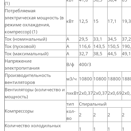
(1)
Потребляемая
электрическая мощность (в
кВт
12,5
15
17,1
19,3
режиме охлаждения,
компрессор) (1)
Ток (номинальный)
A
29,5
33,1
34,5
37,2
Ток (пусковой)
A
116,6
143,5
150,5
190
Ток (максимальный)
A
32,7
38,5
44,5
49,1
Напряжение
В/ф
400/3
электропитания
Производительность
м3/ч
10800
10800
18800
188
вентиляторов
Вентиляторы (количество и
nxкВт
2x0,37
2x0,37
2x0,69
2x0
мощность)
тип
Спиральный
Компрессоры
кол­
2
2
2
2
во
Количество холодильных
1
1
1
1