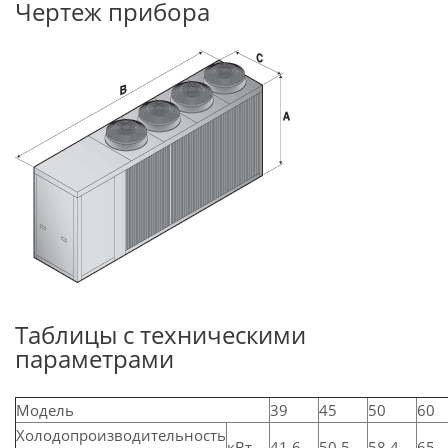
Чертеж прибора
Таблицы с техническими
параметрами
Модель
39
45
50
60
Холодопроизводительность
кВт
41,6
50,5
58,4
65