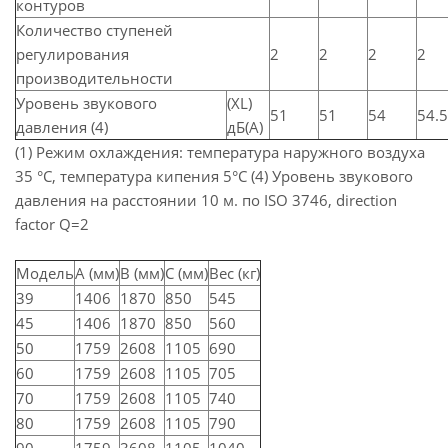
контуров
Количество ступеней
регулирования
2
2
2
2
производительности
Уровень звукового
(XL)
51
51
54
54.5
давления (4)
дБ(A)
(1) Режим охлаждения: температура наружного воздуха
35 °C, температура кипения 5°C (4) Уровень звукового
давления на расстоянии 10 м. по ISO 3746, direction
factor Q=2
Модель
A (мм)
B (мм)
C (мм)
Вес (кг)
39
1406
1870
850
545
45
1406
1870
850
560
50
1759
2608
1105
690
60
1759
2608
1105
705
70
1759
2608
1105
740
80
1759
2608
1105
790