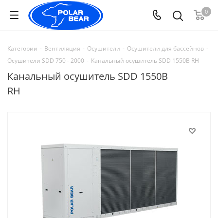
0
Категории
-
Вентиляция
-
Осушители
-
Осушители для бассейнов
-
Осушители SDD 750 - 2000
-
Канальный осушитель SDD 1550B RH
Канальный осушитель SDD 1550B
RH