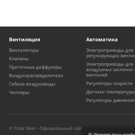
Вентиляция
Автоматика
Вентиляторы
Электроприводы для
регулирующих венти
Клапаны
Электроприводы для
Приточные диффузоры
воздушных заслонок 
вентилей
Воздухораспределители
Регуляторы скорости
Гибкие воздуховоды
Датчики температуры
Чиллеры
Регуляторы давления
© Polar Bear - Официальный сайт - магазин
🍪 Уважаем вашу конф