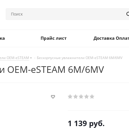
ка
Прайс лист
Доставка Опла
тели OEM-eSTEAM
-
Бескорпусные увлажнители OEM-eSTEAM 6M/6MV
ли OEM-eSTEAM 6M/6MV
1 139
руб.