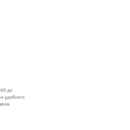
:00 до
ли удобного
равом