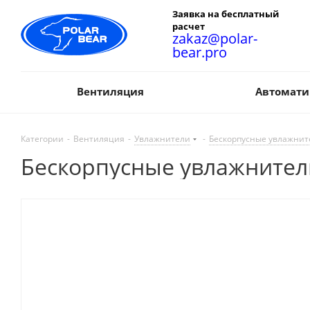
Заявка на бесплатный
расчет
zakaz@polar-
bear.pro
Вентиляция
Автомати
Категории
-
Вентиляция
-
Увлажнители
-
Бескорпусные увлажни
Бескорпусные увлажните