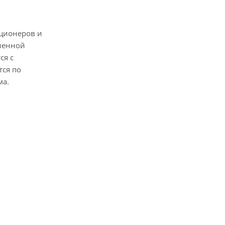
ционеров и
еленной
ся с
тся по
ума.