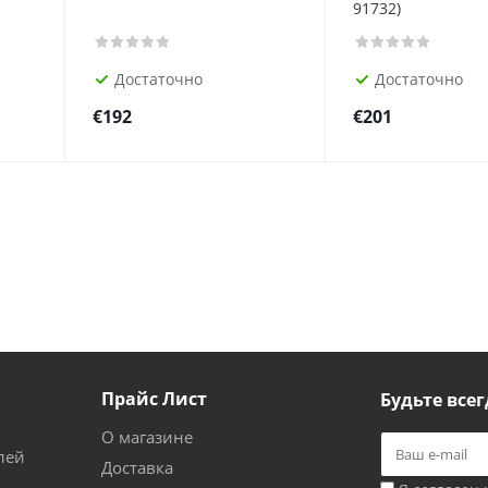
91732)
Достаточно
Достаточно
€
192
€
201
Прайс Лист
Будьте всег
О магазине
лей
Доставка