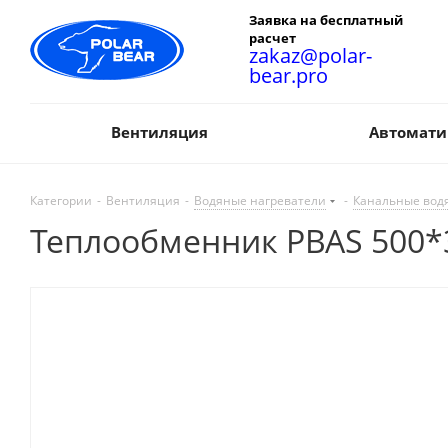
Заявка на бесплатный
расчет
zakaz@polar-
bear.pro
Вентиляция
Автомати
Категории
-
Вентиляция
-
Водяные нагреватели
-
Канальные водя
Теплообменник PBAS 500*3