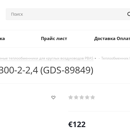
ка
Прайс лист
Доставка Опла
ные теплообменники для круглых воздуховодов PBAS
-
Теплообменник P
00-2-2,4 (GDS-89849)
€
122