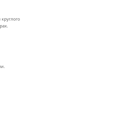
 круглого
рах.
и.