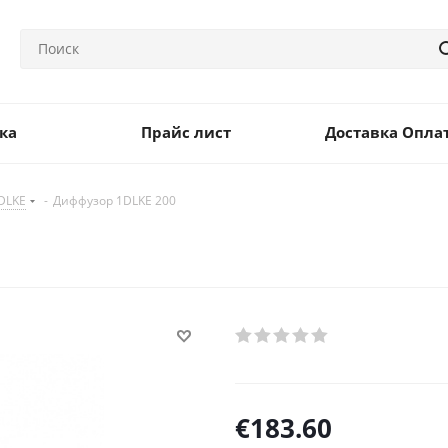
ка
Прайс лист
Доставка Опла
DLKE
-
Диффузор 1DLKE 200
€
183.60