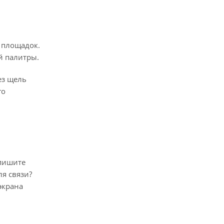
 площадок.
й палитры.
ез щель
го
апишите
я связи?
экрана