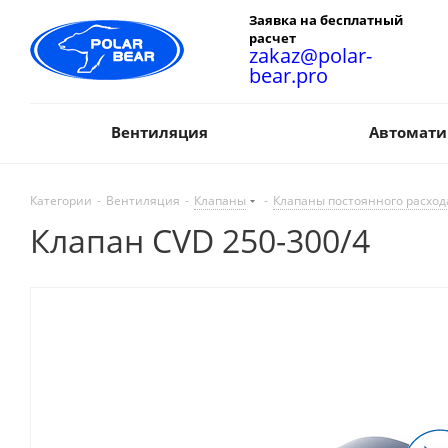
Заявка на бесплатный
расчет
zakaz@polar-
bear.pro
Вентиляция
Автомати
Категории
-
Вентиляция
-
Клапаны
-
Клапаны постоянного расход
Клапан CVD 250-300/4