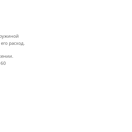
пружиной
его расход.
жении.
+60