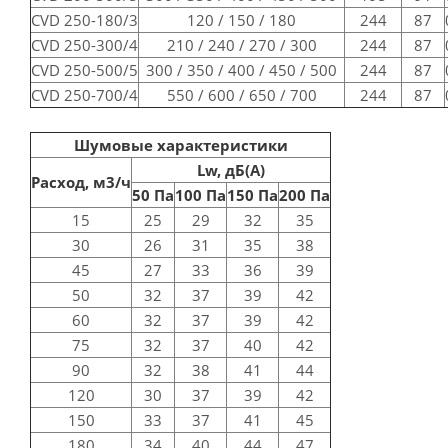
CVD 250-180/3
120 / 150 / 180
244
87
CVD 250-300/4
210 / 240 / 270 / 300
244
87
CVD 250-500/5
300 / 350 / 400 / 450 / 500
244
87
CVD 250-700/4
550 / 600 / 650 / 700
244
87
Шумовые характеристики
Lw, дБ(A)
Расход, м3/ч
50 Па
100 Па
150 Па
200 Па
15
25
29
32
35
30
26
31
35
38
45
27
33
36
39
50
32
37
39
42
60
32
37
39
42
75
32
37
40
42
90
32
38
41
44
120
30
37
39
42
150
33
37
41
45
180
34
40
44
47