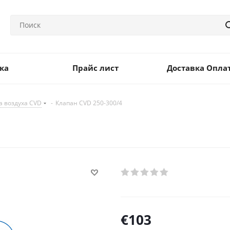
ка
Прайс лист
Доставка Опла
а воздуха CVD
-
Клапан CVD 250-300/4
€
103