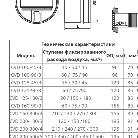
Технические характеристики
Ступени фиксированного
Модель
ØD,
мм
L,
мм
расхода воздуха, м3/ч
CVD 100-45/3
15 / 30 / 45
96
70
CVD 100-90/3
60 / 75 / 90
96
70
CVD 125-45/3
15 / 30 / 45
120
86
CVD 125-90/3
60 / 75 /90
120
86
CVD 125-180/3
120 / 150 / 180
120
86
CVD 160-90/3
60 / 75 / 90
156
89
CVD 160-300/4
210 / 240 / 270 / 300
156
89
CVD 200-180/3
120 / 150 /180
195
91
CVD 200-300/4
210 / 240 / 270 / 300
195
91
CVD 200-500/5
300 / 350 / 400 / 450 / 500
195
91