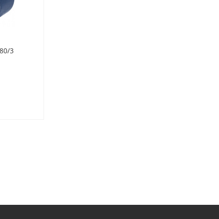
80/3
Клапан CVD 250-700/4
Много
€
115