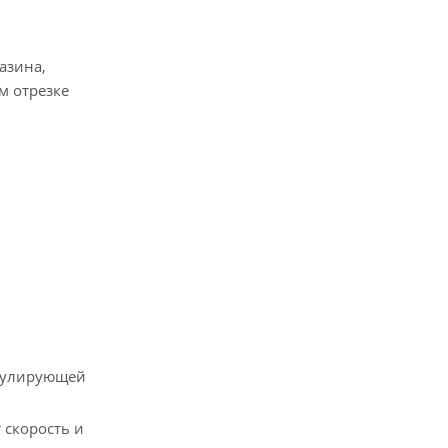
азина,
м отрезке
егулирующей
 скорость и