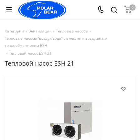
0
Категории
-
Вентиляция
-
Тепловые насосы
-
Тепловые насосы “воздух/вода” с внешним воздушным
теплообменником ESH
-
Тепловой насос ESH 21
Тепловой насос ESH 21