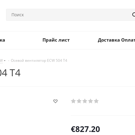
ка
Прайс лист
Доставка Опла
CW
-
Осевой вентилятор ECW 504 T4
4 T4
€
827.20