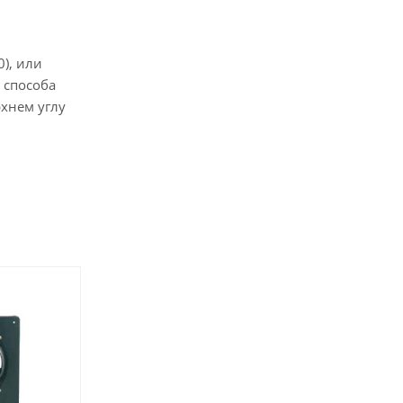
0), или
 способа
рхнем углу