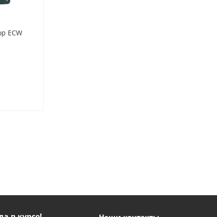
ор ECW
да в курсе!