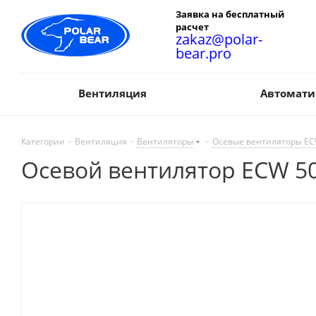
Заявка на бесплатный
расчет
zakaz@polar-
bear.pro
Вентиляция
Автомати
Категории
-
Вентиляция
-
Вентиляторы
-
Осевые вентиляторы E
Осевой вентилятор ECW 50