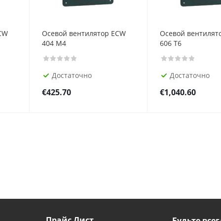
CW
Осевой вентилятор ECW
Осевой вентилят
404 M4
606 T6
Достаточно
Достаточно
€
425.70
€
1,040.60
Прайс Лист
Будьте всег