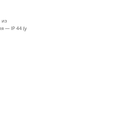
 из
 — IP 44 (у